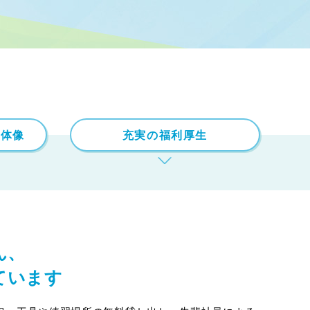
全体像
充実の福利厚生
ん、
ています