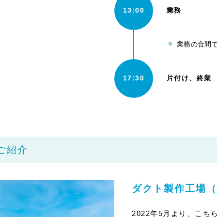
13:00
業務
業務の合間で
17:30
片付け、終業
ご紹介
ダクト製作工場（
2022年5月より、こ