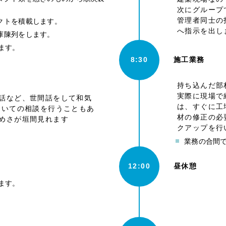
次にグループ
管理者同士の
クトを積載します。
へ指示を出し
庫陳列をします。
ます。
8:30
施工業務
持ち込んだ部
実際に現場で
話など、世間話をして和気
は、すぐに工
ついての相談を行うこともあ
材の修正の必
めさが垣間見れます
クアップを行
業務の合間で
12:00
昼休憩
ます。