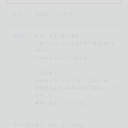
【教職員の方・保護者の方へ】
給与
初任給：185,000円～
生徒様・お子様が弊社へ直接ご応募いただく際は、弊社
より学校へご連絡をさせていただき、学校（先生）を通
じてご応募いただけるように対応いたしますので、どう
勤務地
気流（本社工場＆現場）
ぞ宜しくお願い申し上げます。
〒901-0504 沖縄県島尻郡八重瀬町後原
589-5
屋内禁煙（喫煙可能場所あり）
【気流で働く
3
つのメリット！】
1.県内の有名な建物の工事、現場で働ける！
【工事エリア】
研修期間中（半年～1年）は本社工場
当社では、北は名護から南は糸満、そして離島に至るま
現場配属後は沖縄県内の施工現場、および
で、沖縄県内の米軍基地や自衛隊基地、小中高校、公立･
本社工場
民間病院、大型商業施設、リゾートホテルなど様々な建
離島出張あり、県外出張あり
物の工事を行っています。
大きな現場で工事することも多く、沖縄のまちづくりを
担う、記憶に残る仕事を行っています。
昇給・賞与
能力、経験に応じて昇給