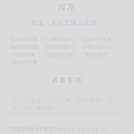
採用
気流（本社工場＆現場）
社会保険完備
退職金制度
入社後研修充実
福利厚生充実
説明会開催中！
各種手当あり
正社員募集
教育体制万全
若手活躍中
未経験者多数
募
集要項
ダクト製造・空調工事｜新卒採用（高
卒）の仕事内容
【気流は沖縄イチ教育に力を入れる会社です！】