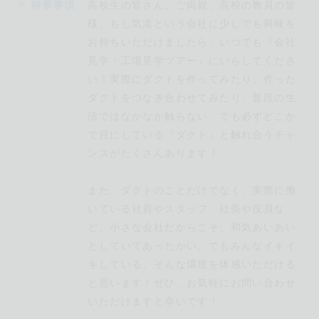
特筆事項
高校生の皆さん、ご両親、高校の教員の皆
入社後は工場にてダクトの基礎知識や機械・工具類の取
り扱いを覚えた後、数か月の研修経験を行います。
様、もし気流という会社に少しでも興味を
その後、個人の適正を見ながら、現場または工場に配置
お持ちいただけましたら、いつでも『会社
となります。ただし、配属後も本人の適性や希望により
見学・工場見学ツアー』にいらしてくださ
適宜異動可能です。
い！実際にダクトを作ってみたり、作った
ダクトをつなぎ合わせてみたり、普段の生
まずは、ダクトの基礎知識や資材の種類、名称、機械・
活ではなかなか触らない、でも必ずどこか
工具類の名前や安全な使い方から実地で覚えていきま
で目にしている『ダクト』と触れ合うチャ
す。
ンスがたくさんあります！
また、ダクトのことだけでなく、実際に働
いている社員やスタッフ、社長や役員な
ど、小さな会社だからこそ、和気あいあい
としていてあったかい、でもみんなイキイ
キしている、そんな環境を体感いただける
と思います！ぜひ、お気軽にお問い合わせ
いただけますと幸いです！