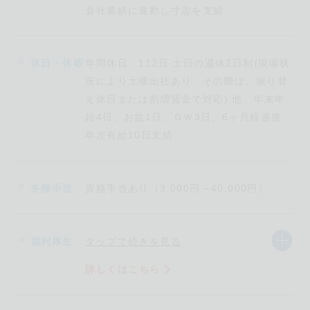
会社業績に連動し寸志を支給
2.
福利厚生が充実！どなたでも活躍できる！
当社では、働く社員の「働きがいと働きやすさ」を重視
休日・休暇
年間休日：112日 土日の週休2日制(現場状
し、日々環境改善に取り組んでいます。直近では、工場
を新設し、事務所を移転するなど、会社の拡充と設備投
況により土曜出社あり、その際は、振り替
資も進めています。
え休日または割増賃金で対応) 他、年末年
福利厚生としては、資格取得の補助・豊富な休暇制度・
始4日、お盆1日、ＧＷ3日、6ヶ月経過後
お祝い金制度などなど、、、当社には
20
を超える福利厚
年次有給10日支給
生制度を用意しています。
技術を身につけ、必要な資格を取得し、職人としての価
各種手当
資格手当あり（3,000円～40,000円）
値を高める方針から、社員全員に資格を取っていただけ
るよう、資格取得費用は全額会社が負担！
資格取得後は「資格手当」を支給しており、成長するに
福利厚生
タップで続きを見る
つれて収入も増える仕組みとなっています。その他、先
輩社員による現場指導、工具や練習場所の無料貸し出し
詳しくはこちら
など、教育を重視しています。
実際に新卒学生（高校生・専門学生・大学生）の方や未