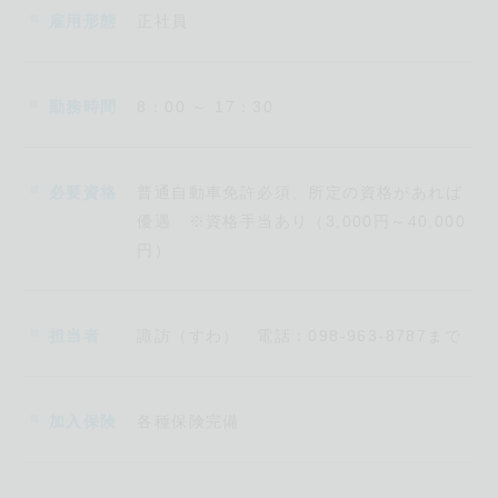
経験の方など、社員の
8
割以上が未経験からスタートして
雇用形態
正社員
います！
3.
チームワークと助け合い！仲間も家族も自分も大切
勤務時間
8：00 ～ 17：30
に！
当社は社員を大切にしており、ワークライフバランスを
必要資格
普通自動車免許必須、所定の資格があれば
重視しています。
優遇 ※資格手当あり（3,000円～40,000
休暇は事前に申請してくれれば非常に取得しやすい環境
円）
です。
子供の学校行事へ参加するための
1
日休暇や、通院のため
ＡＭ休暇など取得する社員もいらっしゃいます。
担当者
諏訪（すわ） 電話：098-963-8787まで
また、基本的に残業は月
10
時間程度と少なく、プライベ
ートの時間を確保しやすくするよう努めています。
もちろん、残業代は完全支給。サービス残業は
0
です！
加入保険
各種保険完備
【こんなお仕事をお願いします】