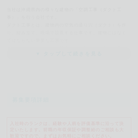
当社は沖縄県内の様々な建物の「空調工事（ダクト工
事）」を行う会社です。
ダクト工事とは、建物内の空気の通り穴（ダクト）を作
り、組み立て、現場で設置する仕事です。建物にはなく
てはならない重要な工事です。、
また、当社ではダクトの製造から設置まで一貫して取り
▼ タップして続きを見る
扱っているので、幅広いスキルや経験を身につけること
ができます。
【高校生の方へ】
高校生の方は、所属する学校の担当の先生を通じて、正
式な応募となります。気流にご応募いただく際は、弊社
募集要項詳細
から学校の先生に確認のご連絡をさせていただきますの
で、学校名も合わせてご連絡ください。
応募フォームに入力→弊社から学校へご連絡→学校（先
入社時のランクは、経験や人柄を評価基準に沿って決
生）を通じてご応募
定いたします。
前職の年収保証や調整給のご相談も大
上記の流れとなります。
歓迎ですので、まずはお気軽にご相談ください。